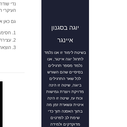
נדי שודה
העיקרי ה
גם כאן 
יוגה בסגנון
חסימת נ
איינגר
עצירת ה
הוצאת 
בשיטת לימוד זו אנו נלמד
לתרגל יוגה איינגר, אנו
נלמד מספר תרגילים
בסיסיים שהם השורש
לכל שאר התרגילים
ביוגה, שיטה זו הינה
מדויקת ויוצרת גמישות
וכוח עז, שיטה זו הינה
איטית ונשארת זמן מה
בתוך האסנה תוך כדי
שימת לב לפרטים
מדוקדקים ולמידה