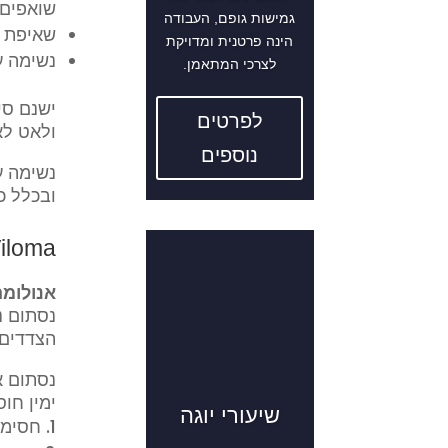
שואפים א
גמישות גופם, העבודה
שאיפת א
הינה פרטנית ומדויקת
נשימה ע
לצרכי המתאמן.
ישנם סי
לפרטים
ולאט ל
נוספים
נשימה ע
ובכלל כ
iloma
אנולומה
נסתום נ
הצדדים 
נסתום א
ימין חו
שיעורי יוגה
חסימת 