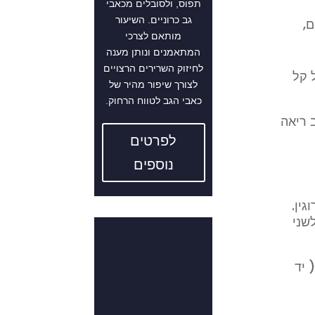
תפוס, ולסובלים מכאבי
גב כרוניים. השיעור
ם,
מותאם לצרכי
המתאמנים ונותן מענה
לחיזוק השרירים הרצויים
 קל
לצורך שיפור מהיר של
כאבי הגב לטווח הרחוק.
 ריאה
לפרטים
נוספים
ין.
שני
 יד