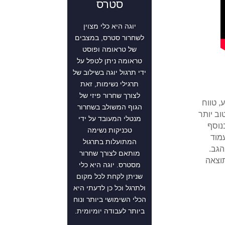
סטרס
יוגה היא כלי מצוין
לשחרור סטרס, במצבים
של טראומה ופוסט
טראומה ניתן לטפל על
ידי תרגול יוגה בשילוב של
תרגילי נשימות, זאת
לצורך שחרור פיזי של
, טווח
הגוף המשולב בשחרור
וב יותר
מנטלי המעובד על ידי
נוסף
טכניקות נשימה
מוד
המתועלות בתרגול
הגב.
מותאם לצורך שחרור
תוצאה
מסטרס. יוגה היא כלי
שניתן לקחת לכל מקום
ולתרגל וכל כן לדעתי היא
הכלי השימושי ביותר ונוח
ביותר לעבודה יומיומית.