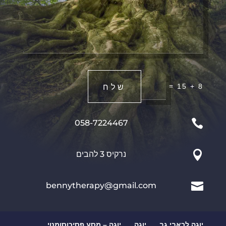
שלח
=
8 + 15

058-7224467

נרקיס 3 להבים

bennytherapy@gmail.com
יוגה לכאבי גב
יוגה
יוגה – מסע פסיכוסומטי