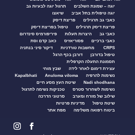
יוגה – שמונת השלבים
תרגול יוגה לבעיות גב
יוגה טיפולית בתל אביב
שיאצו
כאבי גב תרגילים
פריצת דיסק
פריצת דיסק תרגילים
טיפול בפריצת דיסק
כאבי גב
היצרות תעלות
פיריפורמיס סינדרום
כאבי ברכיים
פסוריאזיס
כאב קדם וסת
CRPS
מחשבות טורדניות
דיקור סיני בנתניה
טיפול בדורבן
דורבן בכף הרגל
תסמונת התעלה הקרפלית
עצירת דימום לאחר לידה
שבץ מוחי
נשימות להרפיה
Anuloma viloma
Kapalbhati
Nadi shodhana
שיטת העץ מסע חיים
נשימות לשחרור סטרס
טכניקות נשימה לתרגול
שילוב של מזרח ומערב
סרטוני הדרכה
שיטת טיפול
מדיניות פרטיות
ביטוח רפואה משלימה
מפת אתר