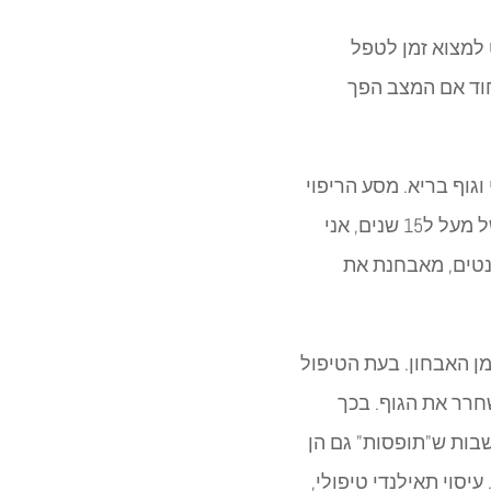
למצוא זמן לטפל
חוד אם המצב הפך
וגוף בריא. מסע הריפוי
העצמי, הינו מסע ארוך ומייגע, ללא הדרכה נכונה, המסע יכול להיות ארוך. לאחר מסע של מעל ל15 שנים, אני
מנטים, מאבחנת את
ן האבחון. בעת הטיפול
חרר את הגוף. בכך
בות ש"תופסות" גם הן
יסוי תאילנדי טיפולי,