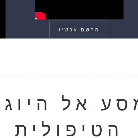
הרשם עכשיו
סע אל היוגה
הטיפולית