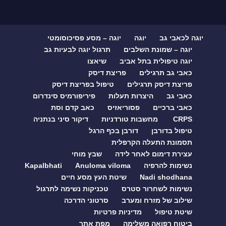
יוגה לכאבי גב
יוגה
יוגה – מסע פסיכוסומטי
יוגה – שמונת השלבים
תרגול יוגה לבעיות גב
יוגה טיפולית בתל אביב
שיאצו
כאבי גב תרגילים
פריצת דיסק
פריצת דיסק תרגילים
טיפול בפריצת דיסק
כאבי גב
היצרות תעלות
פיריפורמיס סינדרום
כאבי ברכיים
פסוריאזיס
כאב קדם וסת
CRPS
מחשבות טורדניות
דיקור סיני בנתניה
טיפול בדורבן
דורבן בכף הרגל
תסמונת התעלה הקרפלית
עצירת דימום לאחר לידה
שבץ מוחי
נשימות להרפיה
Anuloma viloma
Kapalbhati
Nadi shodhana
שיטת העץ מסע חיים
נשימות לשחרור סטרס
טכניקות נשימה לתרגול
שילוב של מזרח ומערב
סרטוני הדרכה
שיטת טיפול
מדיניות פרטיות
ביטוח רפואה משלימה
מפת אתר