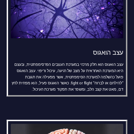
עצב הואגוס
עצב הואגוס הוא חלק מרכזי במערכת העצבים הפרסימפתטית, ובעצם
היא המערכת האחראית על מצב של רגיעה, עיכול וריפוי. עצב הואגוס
פועל כהשלמה למערכת הסימפתטית, אשר מפעילה את תגובת
"להילחם או לברוח" fight or flight. כאשר הואגוס פעיל, הוא מפחית לחץ
דם, מאט את קצב הלב, ומשפר את תפקוד מערכת העיכול.